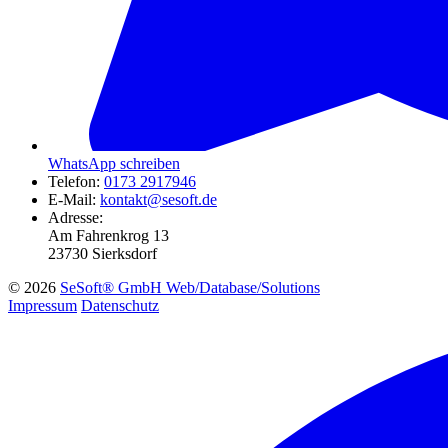
WhatsApp schreiben
Telefon:
0173 2917946
E-Mail:
kontakt@sesoft.de
Adresse:
Am Fahrenkrog 13
23730 Sierksdorf
© 2026
SeSoft® GmbH Web/Database/Solutions
Impressum
Datenschutz