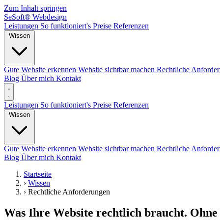
Zum Inhalt springen
SeSoft
®
Webdesign
Leistungen
So funktioniert's
Preise
Referenzen
Wissen
Gute Website erkennen
Website sichtbar machen
Rechtliche Anforde
Blog
Über mich
Kontakt
Leistungen
So funktioniert's
Preise
Referenzen
Wissen
Gute Website erkennen
Website sichtbar machen
Rechtliche Anforde
Blog
Über mich
Kontakt
Startseite
›
Wissen
›
Rechtliche Anforderungen
Was Ihre Website rechtlich braucht. Ohne