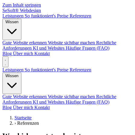
Zum Inhalt springen
SeSoft
®
Webdesign
Leistungen
So funktioniert's
Preise
Referenzen
Wissen
Gute Website erkennen
Website sichtbar machen
Rechtliche
Anforderungen
KI und Websites
Häufige Fragen (FAQ)
Blog
Über mich
Kontakt
Leistungen
So funktioniert's
Preise
Referenzen
Wissen
Gute Website erkennen
Website sichtbar machen
Rechtliche
Anforderungen
KI und Websites
Häufige Fragen (FAQ)
Blog
Über mich
Kontakt
Startseite
›
Referenzen