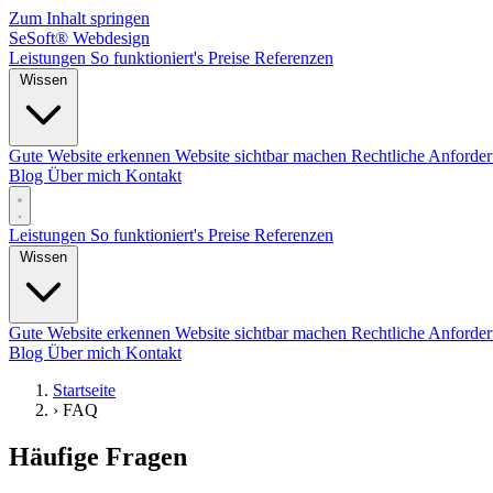
Zum Inhalt springen
SeSoft
®
Webdesign
Leistungen
So funktioniert's
Preise
Referenzen
Wissen
Gute Website erkennen
Website sichtbar machen
Rechtliche Anforde
Blog
Über mich
Kontakt
Leistungen
So funktioniert's
Preise
Referenzen
Wissen
Gute Website erkennen
Website sichtbar machen
Rechtliche Anforde
Blog
Über mich
Kontakt
Startseite
›
FAQ
Häufige Fragen