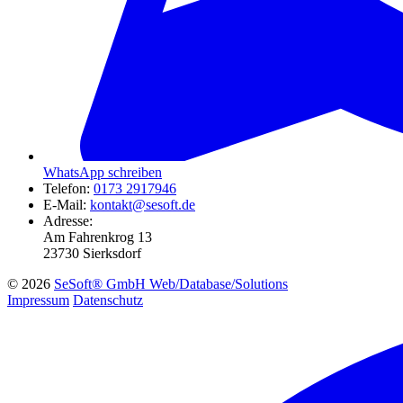
WhatsApp schreiben
Telefon:
0173 2917946
E-Mail:
kontakt@sesoft.de
Adresse:
Am Fahrenkrog 13
23730 Sierksdorf
© 2026
SeSoft® GmbH Web/Database/Solutions
Impressum
Datenschutz